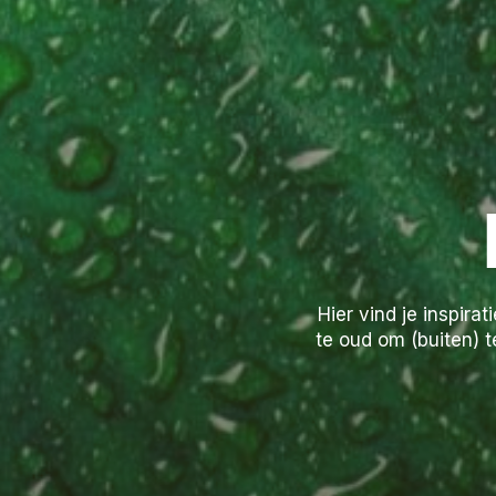
Hier vind je inspira
te oud om (buiten) 